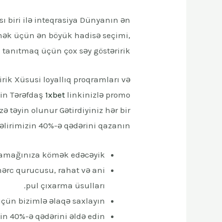
ı biri ilə inteqrasiya Dünyanın ən
mək üçün ən böyük hadisə seçimi,
 tanıtmaq üçün çox səy göstəririk
k Xüsusi loyallıq proqramları və
yin Tərəfdaş
1xbet
linkinizlə promo
ə təyin olunur Gətirdiyiniz hər bir
əlirimizin 40%-ə qədərini qazanın
şlamağınıza kömək edəcəyik.
ərc qurucusu, rahat və ani
pul çıxarma üsulları.
çün bizimlə əlaqə saxlayın
in 40%-ə qədərini əldə edin