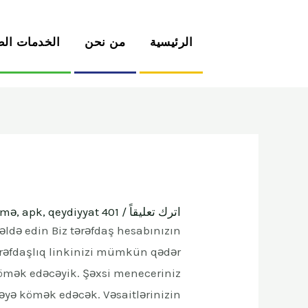
الرئيسية
من نحن
الخدمات الط
اترك تعليقاً
/
tmə, apk, qeydiyyat 401
əldə edin Biz tərəfdaş hesabınızın
rəfdaşlıq linkinizi mümkün qədər
 kömək edəcəyik. Şəxsi meneceriniz
əyə kömək edəcək. Vəsaitlərinizin