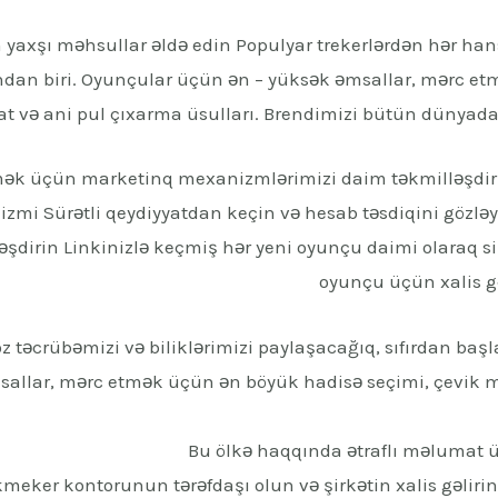
 yaxşı məhsullar əldə edin Populyar trekerlərdən hər hans
dan biri. Oyunçular üçün ən – yüksək əmsallar, mərc et
t və ani pul çıxarma üsulları. Brendimizi bütün dünyada
k üçün marketinq mexanizmlərimizi daim təkmilləşdiriri
zmi Sürətli qeydiyyatdan keçin və hesab təsdiqini gözlə
əşdirin Linkinizlə keçmiş hər yeni oyunçu daimi olaraq siz
oyunçu üçün xalis g
öz təcrübəmizi və biliklərimizi paylaşacağıq, sıfırdan ba
allar, mərc etmək üçün ən böyük hadisə seçimi, çevik m
Bu ölkə haqqında ətraflı məlumat ü
eker kontorunun tərəfdaşı olun və şirkətin xalis gəlirin