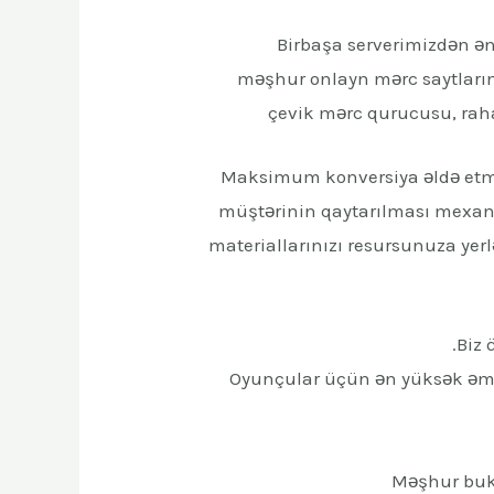
Birbaşa serverimizdən ən
məşhur onlayn mərc saytların
çevik mərc qurucusu, raha
Maksimum konversiya əldə etmə
müştərinin qaytarılması mexani
materiallarınızı resursunuza yerl
Biz 
Oyunçular üçün ən yüksək əms
Məşhur bukm