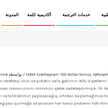
بية
خدمات الترجمة
أكاديمية كلمة
المدونة
1xBet Azərbaycan: 100 dollar bonus, tətbiqe
/ بواسطة
lima
rəfdaşı olun və şirkətin xalis gəlirinin 40%-ə qədərini 
nməsi mexanizmini mümkün qədər sadələşdirmişik. İlk tə
izi və biliklərimizi paylaşacağıq, sıfırdan başlamağınıza
egiyası qurmağa və yaranan hər hansı problemi həll etm