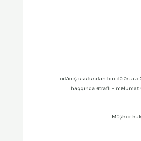
200 ödəniş üsulundan biri ilə ən a
haqqında ətraflı – məlumat 
Məşhur bukm