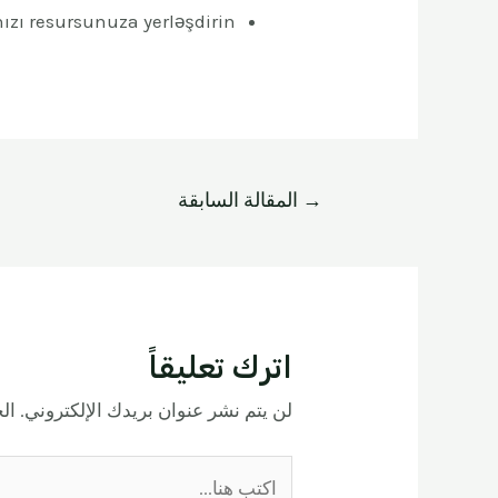
nızı resursunuza yerləşdirin
→
المقالة السابقة
اترك تعليقاً
لن يتم نشر عنوان بريدك الإلكتروني.
الح