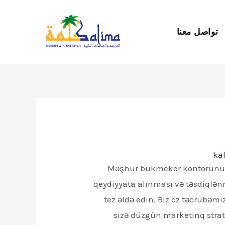
تواصل معنا
ka
Məşhur bukmeker kontorunun tə
qeydiyyata alınması və təsdiqlə
tez əldə edin. Biz öz təcrübəm
sizə düzgün marketinq strat