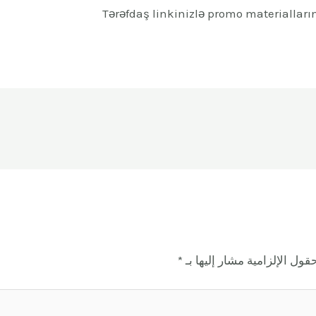
Tərəfdaş linkinizlə promo materialları
قول الإلزامية مشار إليها بـ
*