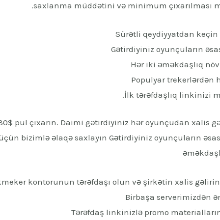
saxlanma müddətini və minimum çıxarılması m
Sürətli qeydiyyatdan keçin 
Gətirdiyiniz oyunçuların əs
Hər iki əməkdaşlıq növ
Populyar trekerlərdən h
İlk tərəfdaşlıq linkinizi
zı 30$ pul çıxarın. Daimi gətirdiyiniz hər oyunçudan xalis gə
üçün bizimlə əlaqə saxlayın Gətirdiyiniz oyunçuların əsas
əməkdaşlı
eker kontorunun tərəfdaşı olun və şirkətin xalis gəlirin
Birbaşa serverimizdən ə
Tərəfdaş linkinizlə promo materialları