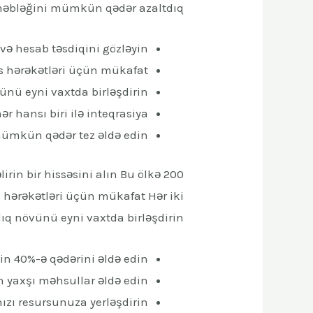
əbləğini mümkün qədər azaltdıq.
və hesab təsdiqini gözləyin
as hərəkətləri üçün mükafat
ünü eyni vaxtda birləşdirin
ər hansı biri ilə inteqrasiya
 mümkün qədər tez əldə edin.
lirin bir hissəsini alın Bu ölkə
 hərəkətləri üçün mükafat Hər iki
q növünü eyni vaxtda birləşdirin
in 40%-ə qədərini əldə edin
n yaxşı məhsullar əldə edin
nızı resursunuza yerləşdirin